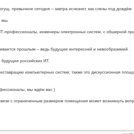
гущ; привычное сегодня – завтра исчезнет, как слезы под дождём.
ь мы.
ИТ-профессионалы, инженеры электронных систем, с обширной пра
ивается прошлым – ведь будущее интересней и невообразимей.
я будущее российских ИТ.
 реставрацию компьютерных систем; также это дискуссионная площ
фессионалы, мы ждём вас )
связи с ограниченным размером помещения может возникнуть вопр