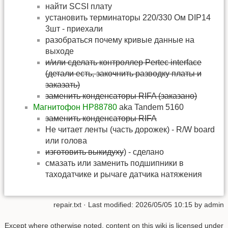
найти SCSI плату
установить терминаторы 220/330 Ом DIP14
3шт - приехали
разобраться почему кривые данные на
выходе
и/или сделать контроллер Pertec interface
(детали есть, закочнить разводку платы и
заказать)
заменить конденсаторы RIFA (заказано)
Магнитофон HP88780
aka Tandem 5160
заменить конденсаторы RIFA
Не читает ленты (часть дорожек) - R/W board
или голова
изготовить выкидуху
) - сделано
cмазать или заменить подшипники в
таходатчике и рычаге датчика натяжения
repair.txt
· Last modified:
2026/05/05 10:15
by
admin
Except where otherwise noted, content on this wiki is licensed under