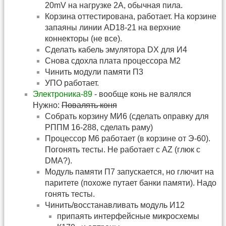
20mV на нагрузке 2А, обычная пила.
Корзина оттестирована, работает. На корзине
запаяны линии AD18-21 на верхние
коннекторы (не все).
Сделать кабель эмулятора DX для И4
Снова сдохла плата процессора М2
Чинить модули памяти П3
УПО работает.
Электроника-89
- вообще конь не валялся
Нужно:
Повалять коня
Собрать корзину МИ6 (сделать оправку для
РППМ 16-288, сделать раму)
Процессор М6 работает (в корзине от Э-60).
Погонять тесты. Не работает с AZ (глюк с
DMА?).
Модуль памяти П7 запускается, но глючит на
паритете (похоже путает банки памяти). Надо
гонять тесты.
Чинить/восстанавливать модуль И12
припаять интерфейсные микросхемы