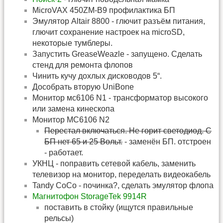
MicroVAX 450ZM-B9 профилактика БП
Эмулятор Altair 8800 - глючит разъём питания,
глючит сохранение настроек на microSD,
некоторые тумблеры.
Запустить GreaseWeazle - запущено. Сделать
стенд для ремонта флопов
Чинить кучу дохлых дисководов 5“.
Дособрать вторую UniBone
Монитор мс6106 N1 - трансформатор высокого
или замена кинескопа
Монитор МС6106 N2
Перестал включаться. Не горит светодиод. С
БП нет 65 и 25 Вольт.
- заменён БП. отстроен
- работает.
УКНЦ - поправить сетевой кабель, заменить
телевизор на монитор, переделать видеокабель
Tandy CoCo - починка?, сделать эмулятор флопа
Магнитофон StorageTek 9914R
поставить в стойку (ищутся правильные
рельсы)