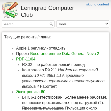
skip to content
Leningrad Computer
Club
Текущие ремонты/планы:
Apple 1 реплику - отладить
Проект
Восстановление Data General Nova 2
PDP-11/04
RX02 - не работает левый привод
Контроллер RX211
Найден неисправный
выход 10 м/с 8881 E19, временно
установлена перемычка с неиспользуемого
выхода 4
Работает.
Электроника-60
БПС6-1 оттестирован. Более менее работает,
но похоже просаживается под нагрузкой (?).
Проверить пульсацию.
Пульсация около