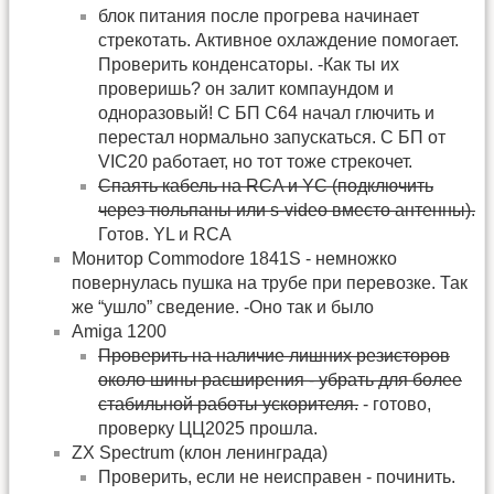
блок питания после прогрева начинает
стрекотать. Активное охлаждение помогает.
Проверить конденсаторы. -Как ты их
проверишь? он залит компаундом и
одноразовый! С БП C64 начал глючить и
перестал нормально запускаться. С БП от
VIC20 работает, но тот тоже стрекочет.
Спаять кабель на RCA и YC (подключить
через тюльпаны или s-video вместо антенны).
Готов. YL и RCA
Монитор Commodore 1841S - немножко
повернулась пушка на трубе при перевозке. Так
же “ушло” сведение. -Оно так и было
Amiga 1200
Проверить на наличие лишних резисторов
около шины расширения - убрать для более
стабильной работы ускорителя.
- готово,
проверку ЦЦ2025 прошла.
ZX Spectrum (клон ленинграда)
Проверить, если не неисправен - починить.