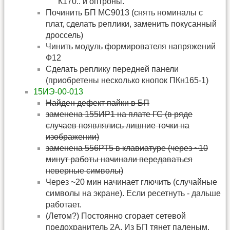
К170.. и оптроны.
Починить БП МС9013 (снять номиналы с
плат, сделать реплики, заменить покусанный
дроссель)
Чинить модуль формирователя напряжений
Ф12
Cделать реплику передней панели
(приобретены несколько кнопок ПКн165-1)
15ИЭ-00-013
Найден дефект пайки в БП
заменена 155ИР1 на плате ГС (в ряде
случаев появлялись лишние точки на
изображении)
заменена 556РТ5 в клавиатуре (через ~10
минут работы начинали передаваться
неверные символы)
Через ~20 мин начинает глючить (случайные
символы на экране). Если ресетнуть - дальше
работает.
(Летом?) Постоянно сгорает сетевой
предохранитель 2А. Из БП тянет паленым.