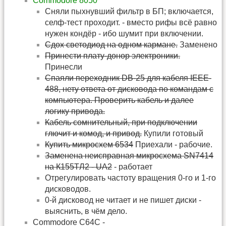
Commodore 8050
Сняли пыхнувший фильтр в БП; включается,
селф-тест проходит. - вместо рифы всё равно
нужен кондёр - ибо шумит при включении.
Сдох светодиод на одном кармане.
Заменено
Принести плату-донор электроники.
Принесли
Спаяли переходник DB-25 для кабеля IEEE-
488, нету ответа от дисковода по командам с
компьютера. Проверить кабель и далее
логику привода.
Кабель сомнительный, при подключении
глючит и комод, и привод.
Купили готовый
Купить микросхем 6534
Приехали - рабочие.
Заменена неисправная микросхема SN7414
на К155ТЛ2 - UA2
- работает
Отрегулировать частоту вращения 0-го и 1-го
дисководов.
0-й дисковод не читает и не пишет диски -
выяснить, в чём дело.
Commodore C64C -