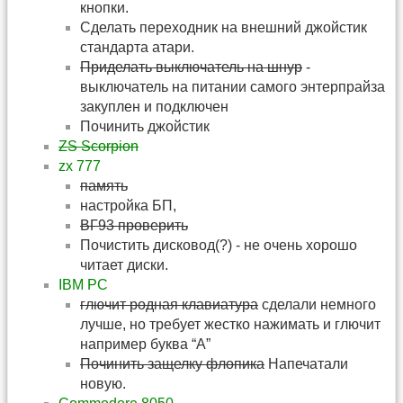
кнопки.
Сделать переходник на внешний джойстик
стандарта атари.
Приделать выключатель на шнур
-
выключатель на питании самого энтерпрайза
закуплен и подключен
Починить джойстик
ZS Scorpion
zx 777
память
настройка БП,
ВГ93 проверить
Почистить дисковод(?) - не очень хорошо
читает диски.
IBM PC
глючит родная клавиатура
сделали немного
лучше, но требует жестко нажимать и глючит
например буква “A”
Починить защелку флопика
Напечатали
новую.