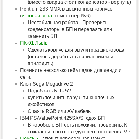
(вместо кварца стоит конденсатор - вернуть)
Pentium 233 MMX в десктопном корпусе
(
игровая зона
, компьютер №6)
Нестабильная работа - Проверить
конденсаторы в БП и перепаять или
заменить БП
ПК-01 Львiв
Сделать корпус для эмулятора дисковода.
(осталось доработать напильником и
приладить)
Починить несколько геймпадов для денди и
сеги.
Клон Sega Megadrive 2
Подобрать БП - 5V
Купить/починить пару 6-ти-кнопочных
джойстиков
Спаять RGB или AV кабель
IBM PS/ValuePoint 425SX/Si сдох БП
В коробке с БП есть похожий, проверить.
К
сожалению он от следующего поколения VP
Поиск-2
- глючит новодельная мамка