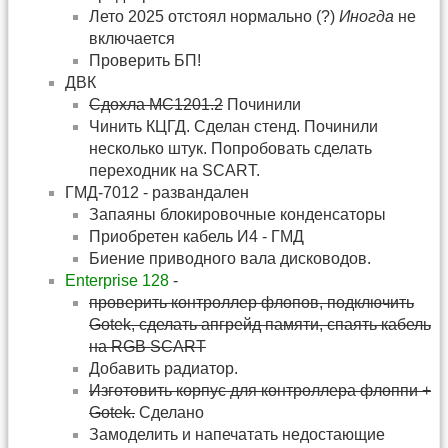
Лето 2025 отстоял нормально (?)
Иногда
не
включается
Проверить БП!
ДВК
Сдохла МС1201.2
Починили
Чинить КЦГД. Сделан стенд. Починили
несколько штук. Попробовать сделать
переходник на SCART.
ГМД-7012 - развандален
Запаяны блокировочные конденсаторы
Приобретен кабель И4 - ГМД
Биение приводного вала дисководов.
Enterprise 128
-
проверить контроллер флопов, подключить
Gotek, сделать апгрейд памяти, спаять кабель
на RGB SCART
Добавить радиатор.
Изготовить корпус для контроллера флоппи +
Gotek.
Сделано
Замоделить и напечатать недостающие